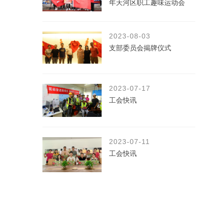
年天河区职工趣味运动会
2023-08-03
支部委员会揭牌仪式
2023-07-17
工会快讯
2023-07-11
工会快讯